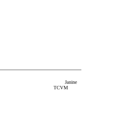
de & Hunde Janine
 TCVM
eg 6